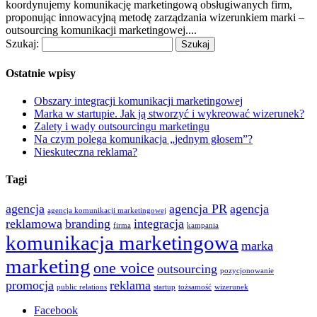
koordynujemy komunikację marketingową obsługiwanych firm,
proponując innowacyjną metodę zarządzania wizerunkiem marki –
outsourcing komunikacji marketingowej....
Szukaj:
Ostatnie wpisy
Obszary integracji komunikacji marketingowej
Marka w startupie. Jak ją stworzyć i wykreować wizerunek?
Zalety i wady outsourcingu marketingu
Na czym polega komunikacja „jednym głosem”?
Nieskuteczna reklama?
Tagi
agencja
agencja PR
agencja
agencja komunikacji marketingowej
reklamowa
branding
integracja
firma
kampania
komunikacja marketingowa
marka
marketing
one voice
outsourcing
pozycjonowanie
promocja
reklama
public relations
startup
tożsamość
wizerunek
Facebook