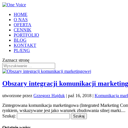
HOME
O NAS
OFERTA
CENNIK
PORTFOLIO
BLOG
KONTAKT
PL/ENG
Zaznacz stronę
Obszary integracji komunikacji marketin
utworzone przez
Grzegorz Hajduk
|
paź 16, 2018
|
Komunikacja mar
Zintegrowana komunikacja marketingowa (Integrated Marketing Commu
rynkiem, wskazywane jest jako warunek zbudowania silnej marki....
Szukaj:
Ostatnie wpisy