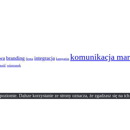
komunikacja mar
owa
branding
integracja
firma
kampania
mość
wizerunek
oziomie. Dalsze korzystanie ze strony oznacza, że zgadzasz się na ich