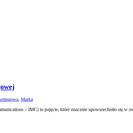
gowej
ketingowa
,
Marka
nications – IMC) to pojęcie, które znacznie upowszechniło się w ost