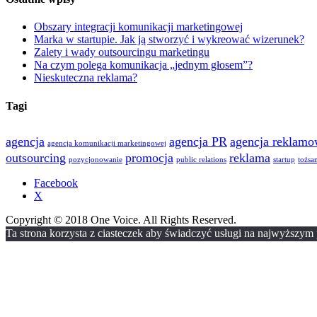
Obszary integracji komunikacji marketingowej
Marka w startupie. Jak ją stworzyć i wykreować wizerunek?
Zalety i wady outsourcingu marketingu
Na czym polega komunikacja „jednym głosem”?
Nieskuteczna reklama?
Tagi
agencja
agencja PR
agencja reklam
agencja komunikacji marketingowej
outsourcing
promocja
reklama
pozycjonowanie
public relations
startup
tożsa
Facebook
X
Copyright © 2018 One Voice. All Rights Reserved.
Ta strona korzysta z ciasteczek aby świadczyć usługi na najwyższym p