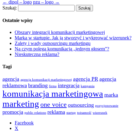
←
dipol – logo
pzu – logo
→
Szukaj:
Ostatnie wpisy
Obszary integracji komunikacji marketingowej
Marka w startupie. Jak ją stworzyć i wykreować wizerunek?
Zalety i wady outsourcingu marketingu
Na czym polega komunikacja „jednym głosem”?
Nieskuteczna reklama?
Tagi
agencja
agencja PR
agencja
agencja komunikacji marketingowej
reklamowa
branding
integracja
firma
kampania
komunikacja marketingowa
marka
marketing
one voice
outsourcing
pozycjonowanie
promocja
reklama
public relations
startup
tożsamość
wizerunek
Facebook
X