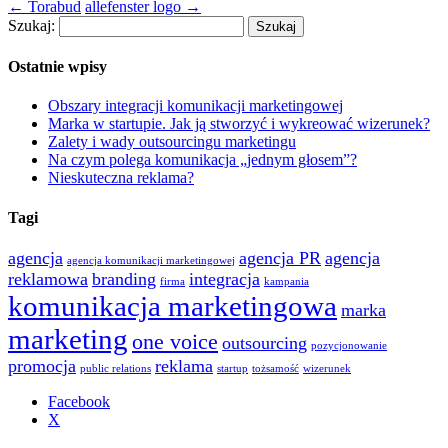
←
Torabud
allefenster logo
→
Szukaj:
Ostatnie wpisy
Obszary integracji komunikacji marketingowej
Marka w startupie. Jak ją stworzyć i wykreować wizerunek?
Zalety i wady outsourcingu marketingu
Na czym polega komunikacja „jednym głosem”?
Nieskuteczna reklama?
Tagi
agencja
agencja PR
agencja
agencja komunikacji marketingowej
reklamowa
branding
integracja
firma
kampania
komunikacja marketingowa
marka
marketing
one voice
outsourcing
pozycjonowanie
promocja
reklama
public relations
startup
tożsamość
wizerunek
Facebook
X