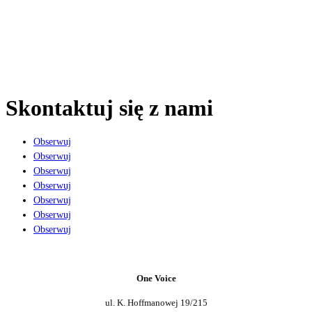
biuro: 17 770 73 27
studio: +48 795 949 030
chcesz zbudować SILNĄ
markę?
Skontaktuj się z nami
Obserwuj
Obserwuj
Obserwuj
Obserwuj
Obserwuj
Obserwuj
Obserwuj
One Voice
ul. K. Hoffmanowej 19/215