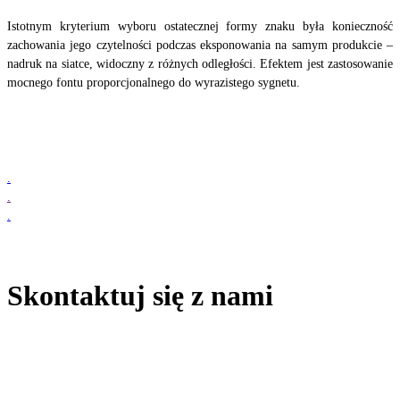
Istotnym kryterium wyboru ostatecznej formy znaku była konieczność
zachowania jego czytelności podczas eksponowania na samym produkcie –
nadruk na siatce, widoczny z różnych odległości. Efektem jest zastosowanie
mocnego fontu proporcjonalnego do wyrazistego sygnetu.
www.halico.
pl
.
.
.
chcesz zbudować SILNĄ
markę?
Skontaktuj się z nami
HOME
O NAS