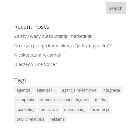
Recent Posts
Zalety i wady outsourcingu marketingu
Na czym polega komunikacja “jednym głosem”?
Nieskuteczna reklama?
Dlaczego One Voice?
Tagi
agencja
agencja PR
agencja reklamowa
integracja
kampania
komunikacja marketingowa
marka
marketing
one voice
outsourcing
promocja
public relations
reklama